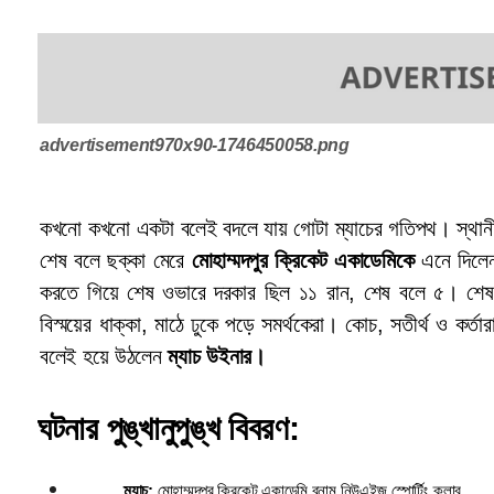
advertisement970x90-1746450058.png
কখনো কখনো একটা বলেই বদলে যায় গোটা ম্যাচের গতিপথ। স্থানীয় লি
শেষ বলে ছক্কা মেরে 
মোহাম্মদপুর ক্রিকেট একাডেমিকে
 এনে দিলেন
করতে গিয়ে শেষ ওভারে দরকার ছিল ১১ রান, শেষ বলে ৫। শেষ ব
বিস্ময়ের ধাক্কা, মাঠে ঢুকে পড়ে সমর্থকেরা। কোচ, সতীর্থ ও কর্
বলেই হয়ে উঠলেন 
ম্যাচ উইনার।
ঘটনার পুঙ্খানুপুঙ্খ বিবরণ:
ম্যাচ:
 মোহাম্মদপুর ক্রিকেট একাডেমি বনাম নিউএইজ স্পোর্টিং ক্লাব