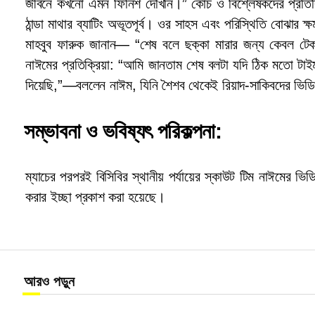
জীবনে কখনো এমন ফিনিশ দেখিনি।” কোচ ও বিশ্লেষকদের প্রতিক্
ঠান্ডা মাথার ব্যাটিং অভূতপূর্ব। ওর সাহস এবং পরিস্থিতি বোঝার ক
মাহবুব ফারুক জানান— “শেষ বলে ছক্কা মারার জন্য কেবল টেক
নাঈমের প্রতিক্রিয়া: “আমি জানতাম শেষ বলটা যদি ঠিক মতো টাইম
দিয়েছি,”—বললেন নাঈম, যিনি শৈশব থেকেই রিয়াদ-সাকিবদের ভিডি
সম্ভাবনা ও ভবিষ্যৎ পরিকল্পনা:
ম্যাচের পরপরই বিসিবির স্থানীয় পর্যায়ের স্কাউট টিম নাঈমের ভি
করার ইচ্ছা প্রকাশ করা হয়েছে।
আরও পড়ুন