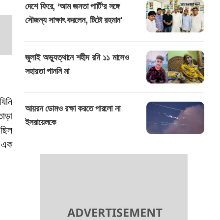
দেশে ফিরে, ‘আম জনতা পার্টি’র সঙ্গে
সৌজন্য সাক্ষাৎ করলেন, টিটো রহমান'
জুলাই অভ্যুত্থানে শহীদ রনি ১১ মাসেও
সহায়তা পাননি মা
যিনি 
আয়রন ডোমও রক্ষা করতে পারলো না
াড়া 
ইসরায়েলকে
ছিল 
 এক 