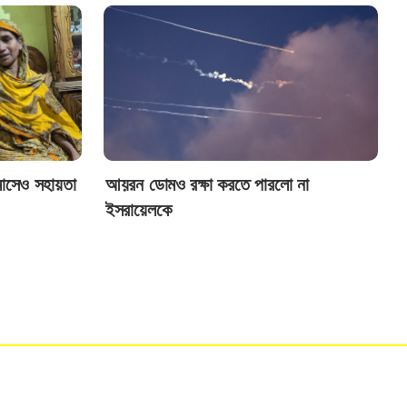
মাসেও সহায়তা
আয়রন ডোমও রক্ষা করতে পারলো না
ইসরায়েলকে