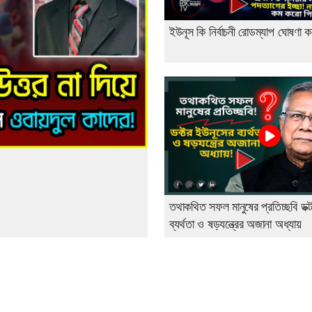
ইউনূস কি নির্বাচনী রোডম্যাপ ঘোষণা 
তথাকথিত সফল মানুষের প্রতিচ্ছবি ডক্
ব্যর্থতা ও ষড়যন্ত্রের অজানা অধ্যায়