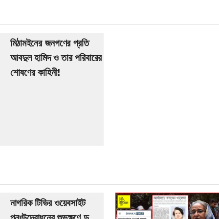
মিঠামইনের জনগণের প্রতি
আবদুল হামিদ ও তার পরিবারের
শোষণের কাহিনী!
নাগরিক টিভির ওয়েবসাইট
পুনঃউদ্বোধনের শুভক্ষণে ড.