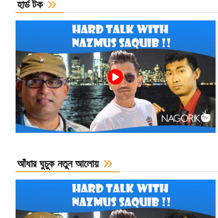
হার্ড টক
আঁধার ঘুচুক নতুন আলোয়