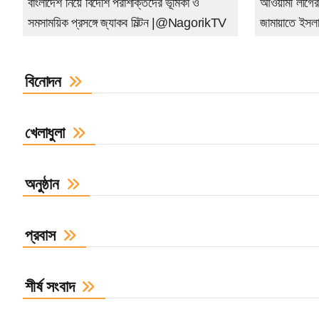
বাংলাদেশ নিয়ে বিদেশি পরাশক্তিদের ভূমিকা ও
আওয়ামী লীগের
সমসাময়িক প্রসঙ্গে জ্যাকব মিল্টন |@NagorikTV
জামায়াতে ই
বিনোদন
খেলাধুলা
অনুষ্ঠান
প্রবাস
শীর্ষ সংবাদ