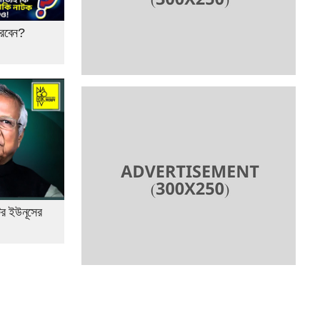
করবেন?
টর ইউনূসের