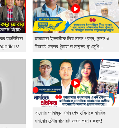
আবার রাজনীতিতে
জামায়াতে ইসলামীকে নিয়ে নানান প্রশ্ন, সন্দেহ ও
@NagorikTV
বিতর্কের উত্তর খুঁজতে ড.মাসুদের মুখোমুখি
NagorikTV
তাবেদার গণমাধ্যম এখন শেখ হাসিনাকে মানবিক
বানানোর চেষ্টায় বানোয়াট সংবাদ প্রচার করছে!