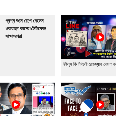
প্রশ্ন শুনে রেগে গেলেন
ওবায়দুল কাদের!টেলিফোন
সাক্ষাৎকার!
ইউনূস কি নির্বাচনী রোডম্যাপ ঘোষণা 