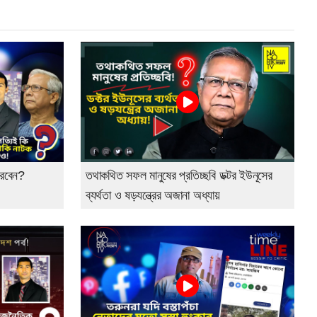
করবেন?
তথাকথিত সফল মানুষের প্রতিচ্ছবি ডক্টর ইউনূসের
ব্যর্থতা ও ষড়যন্ত্রের অজানা অধ্যায়