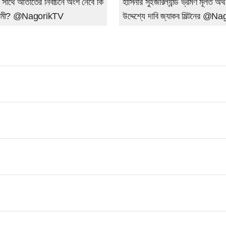
 সাথে আঁতাতের নির্বাচনে অংশ নেবে কি
হাসিনার সুইজারল্যান্ড ভ্রমণ মূলত অর্থ
সলামী? @NagorikTV
উদ্দেশ্যে দাবি জ্যাকব মিল্টনের @