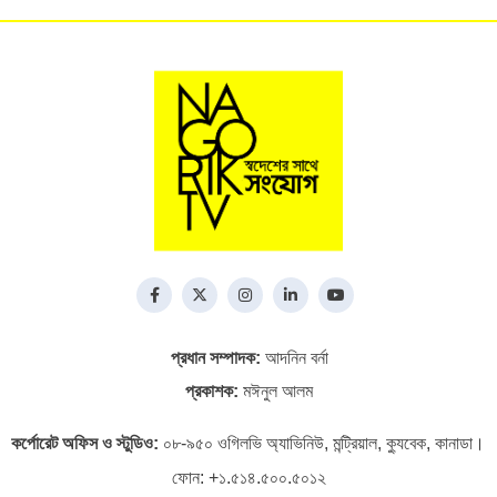
প্রধান সম্পাদক:
আদনিন বর্না
প্রকাশক:
মঈনুল আলম
কর্পোরেট অফিস ও স্টুডিও:
০৮-৯৫০ ওগিলভি অ্যাভিনিউ, মন্ট্রিয়াল, ক্যুবেক, কানাডা।
ফোন:
+১.৫১৪.৫০০.৫০১২