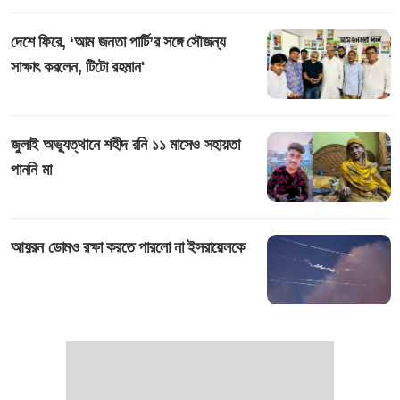
দেশে ফিরে, ‘আম জনতা পার্টি’র সঙ্গে সৌজন্য
সাক্ষাৎ করলেন, টিটো রহমান'
জুলাই অভ্যুত্থানে শহীদ রনি ১১ মাসেও সহায়তা
পাননি মা
আয়রন ডোমও রক্ষা করতে পারলো না ইসরায়েলকে