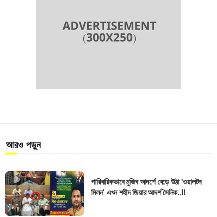
আরও পড়ুন
পারিবারিকভাবে মুজিব আদর্শে বেড়ে উঠা 'ওয়ালটন
মিলন' এখন শহীদ জিয়ার আদর্শ সৈনিক..!!