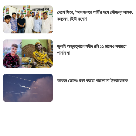
দেশে ফিরে, ‘আম জনতা পার্টি’র সঙ্গে সৌজন্য সাক্ষাৎ
করলেন, টিটো রহমান'
জুলাই অভ্যুত্থানে শহীদ রনি ১১ মাসেও সহায়তা
পাননি মা
আয়রন ডোমও রক্ষা করতে পারলো না ইসরায়েলকে