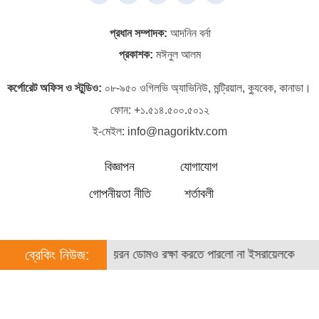
প্রধান সম্পাদক:
আদনিন বর্না
প্রকাশক:
মঈনুল আলম
কর্পোরেট অফিস ও স্টুডিও:
০৮-৯৫০ ওগিলভি অ্যাভিনিউ, মন্ট্রিয়াল, ক্যুবেক, কানাডা।
ফোন:
+১.৫১৪.৫০০.৫০১২
ই-মেইল:
info@nagoriktv.com
বিজ্ঞাপন
যোগাযোগ
গোপনীয়তা নীতি
শর্তাবলী
য়তা পাননি মা
ব্রেকিং নিউজ:
আয়রন ডোমও রক্ষা করতে পারলো না ইসরায়েলকে
গা
©
2026 | নাগরিক টিভি. কর্তৃক সর্বসত্ব ® সংরক্ষিত