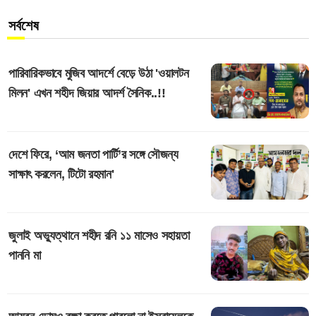
সর্বশেষ
পারিবারিকভাবে মুজিব আদর্শে বেড়ে উঠা 'ওয়ালটন
মিলন' এখন শহীদ জিয়ার আদর্শ সৈনিক..!!
দেশে ফিরে, ‘আম জনতা পার্টি’র সঙ্গে সৌজন্য
সাক্ষাৎ করলেন, টিটো রহমান'
জুলাই অভ্যুত্থানে শহীদ রনি ১১ মাসেও সহায়তা
পাননি মা