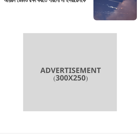
আয়রন ডোমও রক্ষা করতে পারলো না ইসরায়েলকে