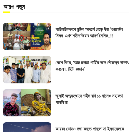
আরও পড়ুন
পারিবারিকভাবে মুজিব আদর্শে বেড়ে উঠা 'ওয়ালটন
মিলন' এখন শহীদ জিয়ার আদর্শ সৈনিক..!!
দেশে ফিরে, ‘আম জনতা পার্টি’র সঙ্গে সৌজন্য সাক্ষাৎ
করলেন, টিটো রহমান'
জুলাই অভ্যুত্থানে শহীদ রনি ১১ মাসেও সহায়তা
পাননি মা
আয়রন ডোমও রক্ষা করতে পারলো না ইসরায়েলকে