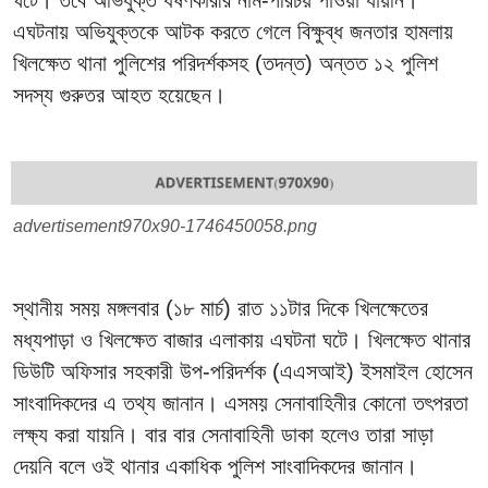
ঘটে। তবে অভিযুক্ত ধর্ষণকারীর নাম-পরিচয় পাওয়া যায়নি।
এঘটনায় অভিযুক্তকে আটক করতে গেলে বিক্ষুব্ধ জনতার হামলায়
খিলক্ষেত থানা পুলিশের পরিদর্শকসহ (তদন্ত) অন্তত ১২ পুলিশ
সদস্য গুরুতর আহত হয়েছেন।
advertisement970x90-1746450058.png
স্থানীয় সময় মঙ্গলবার (১৮ মার্চ) রাত ১১টার দিকে খিলক্ষেতের
মধ্যপাড়া ও খিলক্ষেত বাজার এলাকায় এঘটনা ঘটে। খিলক্ষেত থানার
ডিউটি অফিসার সহকারী উপ-পরিদর্শক (এএসআই) ইসমাইল হোসেন
সাংবাদিকদের এ তথ্য জানান। এসময় সেনাবাহিনীর কোনো তৎপরতা
লক্ষ্য করা যায়নি। বার বার সেনাবাহিনী ডাকা হলেও তারা সাড়া
দেয়নি বলে ওই থানার একাধিক পুলিশ সাংবাদিকদের জানান।