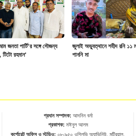
ম জনতা পার্টি’র সঙ্গে সৌজন্য
জুলাই অভ্যুত্থানে শহীদ রনি ১১ 
, টিটো রহমান'
পাননি মা
প্রধান সম্পাদক:
আদনিন বর্না
প্রকাশক:
মঈনুল আলম
কর্পোরেট অফিস ও স্টুডিও:
০৮-৯৫০ ওগিলভি অ্যাভিনিউ, মন্ট্রিয়াল,