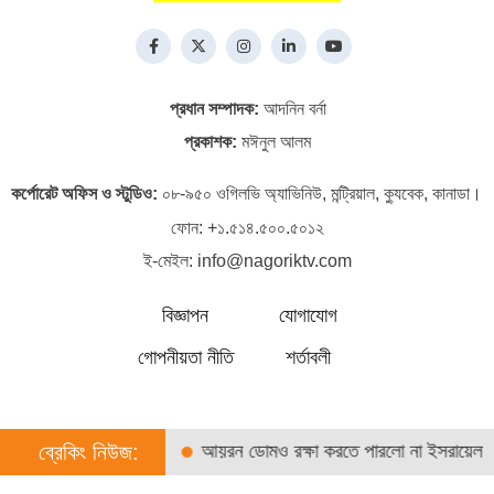
প্রধান সম্পাদক:
আদনিন বর্না
প্রকাশক:
মঈনুল আলম
কর্পোরেট অফিস ও স্টুডিও:
০৮-৯৫০ ওগিলভি অ্যাভিনিউ, মন্ট্রিয়াল, ক্যুবেক, কানাডা।
ফোন:
+১.৫১৪.৫০০.৫০১২
ই-মেইল:
info@nagoriktv.com
বিজ্ঞাপন
যোগাযোগ
গোপনীয়তা নীতি
শর্তাবলী
েও সহায়তা পাননি মা
ব্রেকিং নিউজ:
আয়রন ডোমও রক্ষা করতে পারলো না ইসরায়েলকে
©
2026 | নাগরিক টিভি. কর্তৃক সর্বসত্ব ® সংরক্ষিত