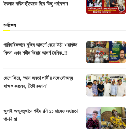
ইকবাল করিম ভূঁইয়াকে ঘিরে কিছু পর্যবেক্ষণ
সর্বশেষ
পারিবারিকভাবে মুজিব আদর্শে বেড়ে উঠা 'ওয়ালটন
মিলন' এখন শহীদ জিয়ার আদর্শ সৈনিক..!!
দেশে ফিরে, ‘আম জনতা পার্টি’র সঙ্গে সৌজন্য
সাক্ষাৎ করলেন, টিটো রহমান'
জুলাই অভ্যুত্থানে শহীদ রনি ১১ মাসেও সহায়তা
পাননি মা