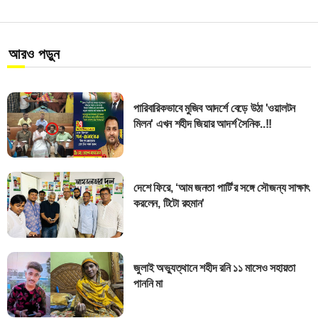
আরও পড়ুন
পারিবারিকভাবে মুজিব আদর্শে বেড়ে উঠা 'ওয়ালটন
মিলন' এখন শহীদ জিয়ার আদর্শ সৈনিক..!!
দেশে ফিরে, ‘আম জনতা পার্টি’র সঙ্গে সৌজন্য সাক্ষাৎ
করলেন, টিটো রহমান'
জুলাই অভ্যুত্থানে শহীদ রনি ১১ মাসেও সহায়তা
পাননি মা