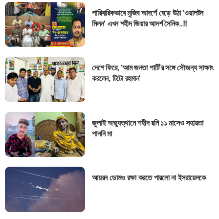
পারিবারিকভাবে মুজিব আদর্শে বেড়ে উঠা 'ওয়ালটন
মিলন' এখন শহীদ জিয়ার আদর্শ সৈনিক..!!
দেশে ফিরে, ‘আম জনতা পার্টি’র সঙ্গে সৌজন্য সাক্ষাৎ
করলেন, টিটো রহমান'
জুলাই অভ্যুত্থানে শহীদ রনি ১১ মাসেও সহায়তা
পাননি মা
আয়রন ডোমও রক্ষা করতে পারলো না ইসরায়েলকে