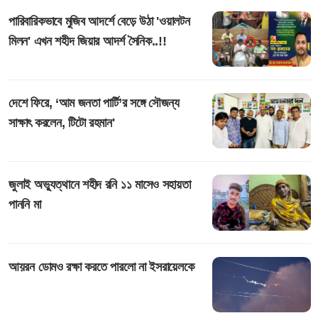
পারিবারিকভাবে মুজিব আদর্শে বেড়ে উঠা 'ওয়ালটন
মিলন' এখন শহীদ জিয়ার আদর্শ সৈনিক..!!
দেশে ফিরে, ‘আম জনতা পার্টি’র সঙ্গে সৌজন্য
সাক্ষাৎ করলেন, টিটো রহমান'
জুলাই অভ্যুত্থানে শহীদ রনি ১১ মাসেও সহায়তা
পাননি মা
আয়রন ডোমও রক্ষা করতে পারলো না ইসরায়েলকে